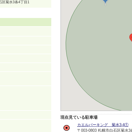
白石区菊水3条4丁目1
現在見ている駐車場
カエルパーキング 菊水3-4①
〒003-0803 札幌市白石区菊水