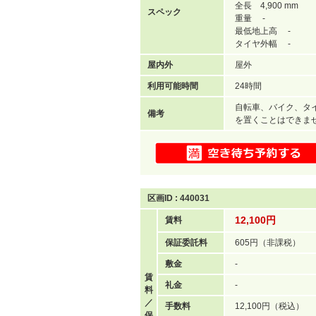
全長 4,900 mm
スペック
重量 -
最低地上高 -
タイヤ外幅 -
屋内外
屋外
利用可能時間
24時間
自転車、バイク、タ
備考
を置くことはできま
区画ID : 440031
12,100円
賃料
保証委託料
605円（非課税）
敷金
-
賃
礼金
-
料
／
手数料
12,100円（税込）
保