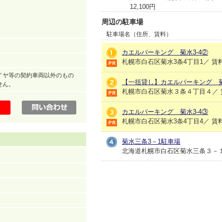
12,100円
周辺の駐車場
駐車場名（住所、賃料）
カエルパーキング 菊水3-4②
札幌市白石区菊水3条4丁目1／ 賃料：
イヤ等の契約車両以外のもの
【一括貸し】カエルパーキング 菊
せん。
札幌市白石区菊水３条４丁目４／ 賃料
カエルパーキング 菊水3-4③
札幌市白石区菊水3条4丁目4／ 賃料：
菊水三条3－1駐車場
北海道札幌市白石区菊水三条３－１／ 