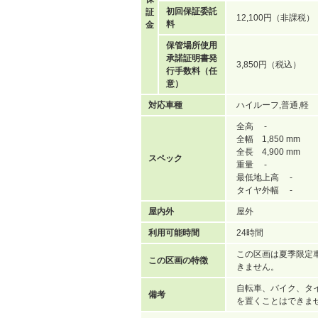
初回保証委託
証
12,100円（非課税）
料
金
保管場所使用
承諾証明書発
3,850円（税込）
行手数料（任
意）
対応車種
ハイルーフ,普通,軽
全高 -
全幅 1,850 mm
全長 4,900 mm
スペック
重量 -
最低地上高 -
タイヤ外幅 -
屋内外
屋外
利用可能時間
24時間
この区画は夏季限定
この区画の特徴
きません。
自転車、バイク、タ
備考
を置くことはできま