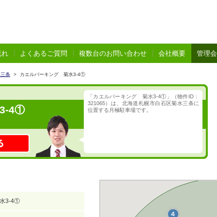
流れ
よくあるご質問
複数台のお問い合わせ
会社概要
管理会
水三条
>
カエルパーキング 菊水3-4①
「カエルパーキング 菊水3-4①」（物件ID：
321065）は、北海道札幌市白石区菊水三条に
-4①
位置する月極駐車場です。
3-4①