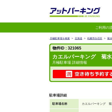
ご利用の
月極駐車場を検索
>
北海道
>
札幌市白石区
>
菊
物件ID : 321065
カエルパーキング 菊水3
月極駐車場 詳細情報
駐車場詳細
駐車場名称
カエルパーキング 菊水