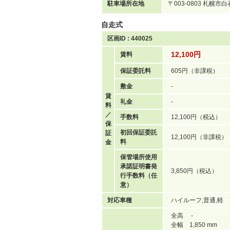
駐車場所在地
〒003-0803 札幌市
自走式
区画ID : 440025
12,100円
賃料
保証委託料
605円（非課税）
敷金
-
賃
礼金
-
料
／
手数料
12,100円（税込）
保
初回保証委託
証
12,100円（非課税）
料
金
保管場所使用
承諾証明書発
3,850円（税込）
行手数料（任
意）
対応車種
ハイルーフ,普通,軽
全高 -
全幅 1,850 mm