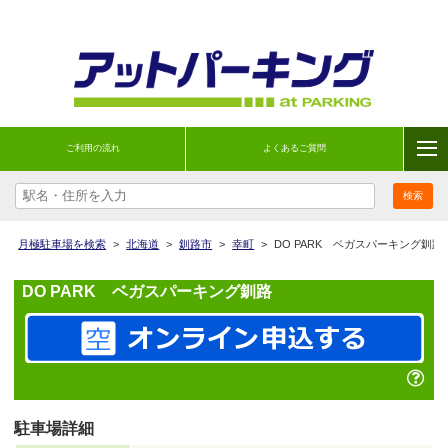
ご利用の流れ
よくあるご質問
月極駐車場を検索
>
北海道
>
釧路市
>
幸町
>
DO PARK ベガスパーキング釧路
DO PARK ベガスパーキング釧路
駐車場詳細