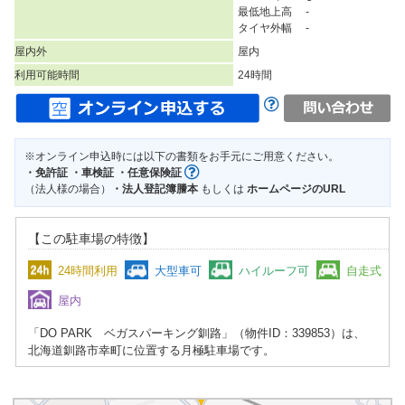
最低地上高 -
タイヤ外幅 -
屋内外
屋内
利用可能時間
24時間
※オンライン申込時には以下の書類をお手元にご用意ください。
・免許証 ・車検証 ・任意保険証
（法人様の場合）
・法人登記簿謄本
もしくは
ホームページのURL
【この駐車場の特徴】
24時間利用
大型車可
ハイルーフ可
自走式
屋内
「DO PARK ベガスパーキング釧路」（物件ID：339853）は、
北海道釧路市幸町に位置する月極駐車場です。