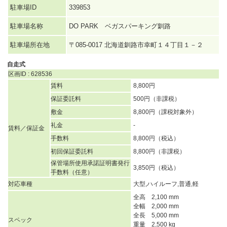
駐車場ID
339853
駐車場名称
DO PARK ベガスパーキング釧路
駐車場所在地
〒085-0017 北海道釧路市幸町１４丁目１－２
自走式
区画ID : 628536
賃料
8,800円
保証委託料
500円（非課税）
敷金
8,800円（課税対象外）
礼金
-
賃料／保証金
手数料
8,800円（税込）
初回保証委託料
8,800円（非課税）
保管場所使用承諾証明書発行
3,850円（税込）
手数料（任意）
対応車種
大型,ハイルーフ,普通,軽
全高 2,100 mm
全幅 2,000 mm
全長 5,000 mm
スペック
重量 2,500 kg