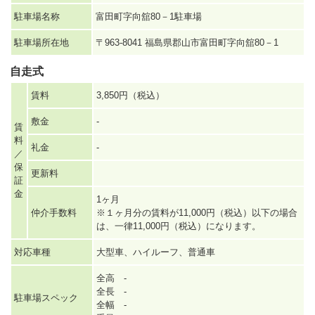
駐車場名称
富田町字向舘80－1駐車場
駐車場所在地
〒963-8041 福島県郡山市富田町字向舘80－1
自走式
賃料
3,850円（税込）
敷金
-
賃
料
礼金
-
／
保
更新料
証
金
1ヶ月
仲介手数料
※１ヶ月分の賃料が11,000円（税込）以下の場合
は、一律11,000円（税込）になります。
対応車種
大型車、ハイルーフ、普通車
全高 -
全長 -
駐車場スペック
全幅 -