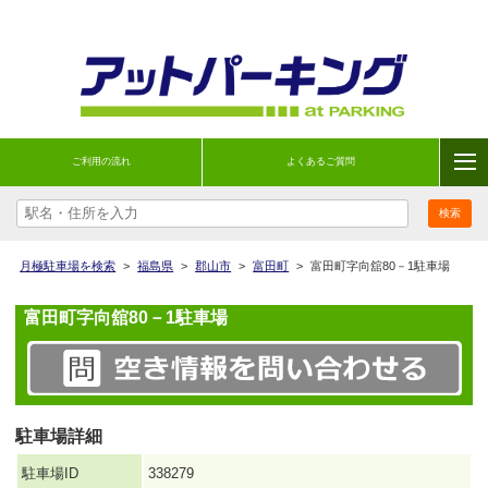
ご利用の流れ
よくあるご質問
月極駐車場を検索
>
福島県
>
郡山市
>
富田町
>
富田町字向舘80－1駐車場
富田町字向舘80－1駐車場
駐車場詳細
駐車場ID
338279