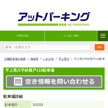
ご利用の流れ
よくあるご質問
月極駐車場を検索
>
福島県
>
いわき市
>
平上荒川
>
平上荒川字砂屋戸110駐車場
平上荒川字砂屋戸110駐車場
駐車場詳細
駐車場ID
315318