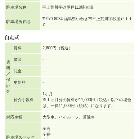
駐車場名称
平上荒川字砂屋戸110駐車場
〒970-8034 福島県いわき市平上荒川字砂屋戸１１
駐車場所在地
０
自走式
賃料
2,800円（税込）
敷金
-
賃
料
礼金
-
／
保
更新料
-
証
金
1ヶ月
仲介手数料
※１ヶ月分の賃料が11,000円（税込）以下の場合
は、一律11,000円（税込）になります。
対応車種
大型車、ハイルーフ、普通車
全高 -
全長 -
駐車場スペック