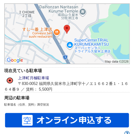
現在見ている駐車場
上津町月極駐車場
〒830-0052 福岡県久留米市上津町字十ノエ１６６２番１・１６
６４番９ ／ 賃料： 5,500円
周辺の駐車場
駐車場名（住所、賃料）
満空状況