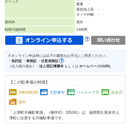
スペック
重量 -
最低地上高 -
タイヤ外幅 -
屋内外
屋外
利用可能時間
24時間
※オンライン申込時には以下の書類をお手元にご用意ください。
・免許証 ・車検証 ・任意保険証
（法人様の場合）
・法人登記簿謄本
もしくは
ホームページのURL
【この駐車場の特徴】
24時間利用
大型車可
ハイルーフ可
自走式
屋外
「上津町月極駐車場」（物件ID：335341）は、福岡県久留米市上
津町に位置する月極駐車場です。