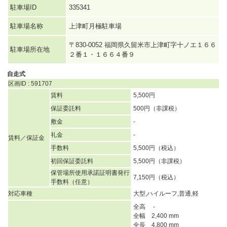
駐車場ID
335341
駐車場名称
上津町月極駐車場
〒830-0052 福岡県久留米市上津町字十ノエ１６６
駐車場所在地
２番１・１６６４番９
自走式
区画ID : 591707
賃料
5,500円
保証委託料
500円（非課税）
敷金
-
礼金
-
賃料／保証金
手数料
5,500円（税込）
初回保証委託料
5,500円（非課税）
保管場所使用承諾証明書発行
7,150円（税込）
手数料（任意）
対応車種
大型,ハイルーフ,普通,軽
全高 -
全幅 2,400 mm
全長 4,800 mm