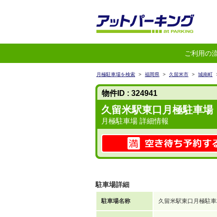
ご利用の
月極駐車場を検索
>
福岡県
>
久留米市
>
城南町
物件ID : 324941
久留米駅東口月極駐車場
月極駐車場 詳細情報
駐車場詳細
駐車場名称
久留米駅東口月極駐車