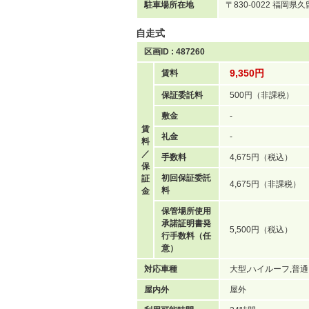
駐車場所在地
〒830-0022 福岡県
自走式
区画ID : 487260
9,350円
賃料
保証委託料
500円（非課税）
敷金
-
賃
礼金
-
料
／
手数料
4,675円（税込）
保
初回保証委託
証
4,675円（非課税）
料
金
保管場所使用
承諾証明書発
5,500円（税込）
行手数料（任
意）
対応車種
大型,ハイルーフ,普通
屋内外
屋外