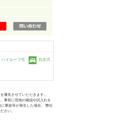
ハイルーフ可
自走式
状を優先させていただきます。
す。事前に現地の確認や試入れを
後に事故等が発生した場合、 弊社
ください。