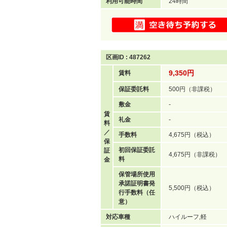
利用可能時間
24時間
区画ID : 487262
9,350円
賃料
保証委託料
500円（非課税）
敷金
-
賃
礼金
-
料
／
手数料
4,675円（税込）
保
初回保証委託
証
4,675円（非課税）
料
金
保管場所使用
承諾証明書発
5,500円（税込）
行手数料（任
意）
対応車種
ハイルーフ,軽