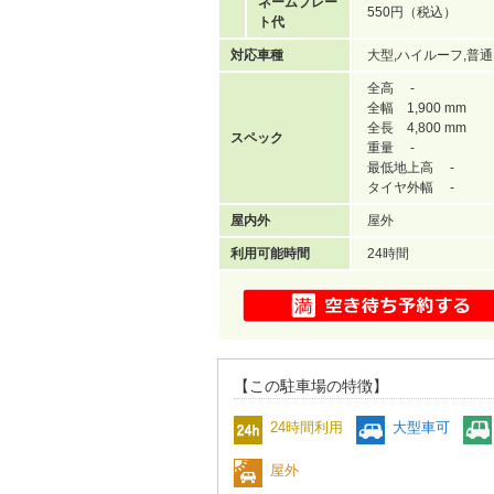
ネームプレー
550円（税込）
ト代
対応車種
大型,ハイルーフ,普通
全高 -
全幅 1,900 mm
全長 4,800 mm
スペック
重量 -
最低地上高 -
タイヤ外幅 -
屋内外
屋外
利用可能時間
24時間
【この駐車場の特徴】
24時間利用
大型車可
屋外