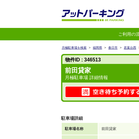
ご利用の
月極駐車場を検索
>
福岡県
>
春日市
>
若葉台西
物件ID : 346513
前田貸家
月極駐車場 詳細情報
駐車場詳細
駐車場名称
前田貸家