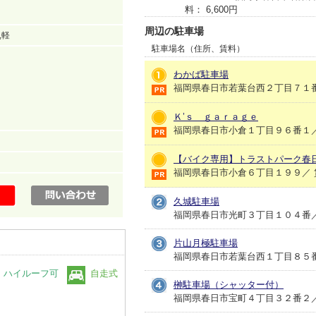
料： 6,600円
周辺の駐車場
,軽
駐車場名（住所、賃料）
わかば駐車場
福岡県春日市若葉台西２丁目７１番、
Ｋ’ｓ ｇａｒａｇｅ
福岡県春日市小倉１丁目９６番１／ 賃
【バイク専用】トラストパーク春
福岡県春日市小倉６丁目１９９／ 賃料
久城駐車場
福岡県春日市光町３丁目１０４番／
片山月極駐車場
福岡県春日市若葉台西１丁目８５番／ 
ハイルーフ可
自走式
榊駐車場（シャッター付）
福岡県春日市宝町４丁目３２番２／ 賃