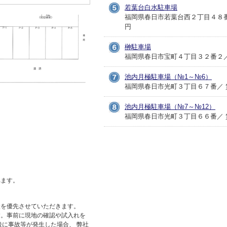
若葉台白水駐車場
福岡県春日市若葉台西２丁目４８番 
円
榊駐車場
福岡県春日市宝町４丁目３２番２／ 賃
池内月極駐車場（№1～№6）
福岡県春日市光町３丁目６７番／ 賃料
池内月極駐車場（№7～№12）
福岡県春日市光町３丁目６６番／ 賃料
れます。
状を優先させていただきます。
す。事前に現地の確認や試入れを
後に事故等が発生した場合、 弊社