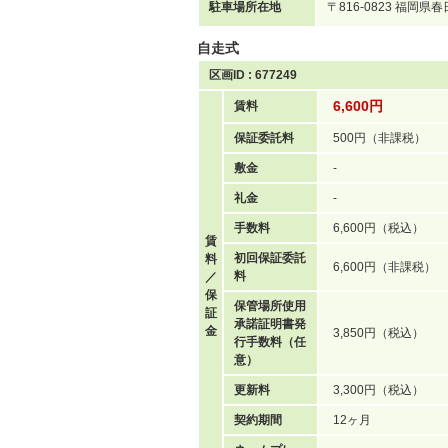
駐車場所在地
〒816-0823 福岡
自走式
区画ID : 677249
6,600円
賃料
保証委託料
500円（非課税）
敷金
-
礼金
-
手数料
6,600円（税込）
賃
初回保証委託
料
6,600円（非課税）
料
／
保
保管場所使用
証
承諾証明書発
金
3,850円（税込）
行手数料（任
意）
更新料
3,300円（税込）
契約期間
12ヶ月