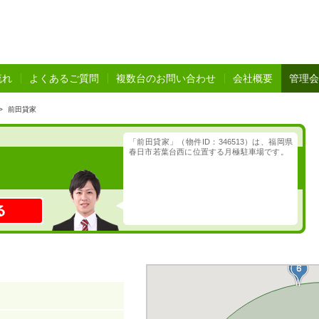
流れ
よくあるご質問
複数台のお問い合わせ
会社概要
管理会
>
前田貸家
「前田貸家」（物件ID：346513）は、福岡県
春日市若葉台西に位置する月極駐車場です。