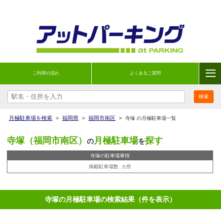
ご利用の流れ
よくあるご質問
月極駐車場を検索
>
福岡県
>
福岡市南区
>
寺塚 の月極駐車場一覧
寺塚（福岡市南区）
月極駐車場
探す
の
を
寺塚の駐車場事情
掲載駐車場数
カ所
寺塚の月極駐車場の検索結果（件を表示）