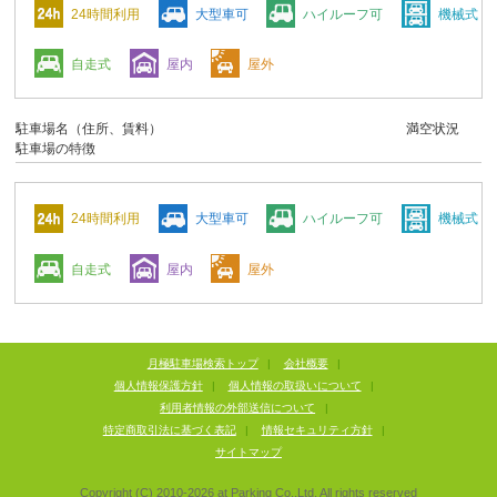
24時間利用
大型車可
ハイルーフ可
機械式
自走式
屋内
屋外
駐車場名（住所、賃料）
満空状況
駐車場の特徴
24時間利用
大型車可
ハイルーフ可
機械式
自走式
屋内
屋外
月極駐車場検索トップ
|
会社概要
|
個人情報保護方針
|
個人情報の取扱いについて
|
利用者情報の外部送信について
|
特定商取引法に基づく表記
|
情報セキュリティ方針
|
サイトマップ
Copyright (C) 2010-
2026
at Parking Co.,Ltd. All rights reserved