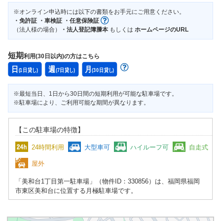
※オンライン申込時には以下の書類をお手元にご用意ください。
・免許証 ・車検証 ・任意保険証
（法人様の場合）
・法人登記簿謄本
もしくは
ホームページのURL
短期
利用(30日以内)の方はこちら
※最短当日、1日から30日間の短期利用が可能な駐車場です。
※駐車場により、ご利用可能な期間が異なります。
【この駐車場の特徴】
24時間利用
大型車可
ハイルーフ可
自走式
屋外
「美和台1丁目第一駐車場」（物件ID：330856）は、福岡県福岡
市東区美和台に位置する月極駐車場です。