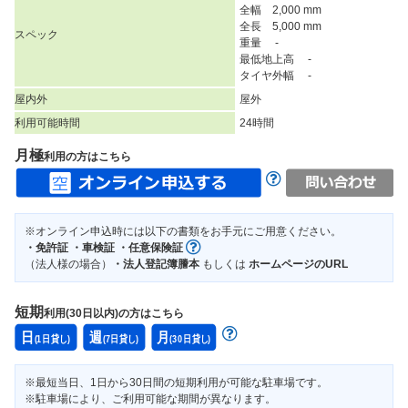
全幅 2,000 mm
全長 5,000 mm
スペック
重量 -
最低地上高 -
タイヤ外幅 -
屋内外
屋外
利用可能時間
24時間
月極
利用の方はこちら
※オンライン申込時には以下の書類をお手元にご用意ください。
・免許証 ・車検証 ・任意保険証
（法人様の場合）
・法人登記簿謄本
もしくは
ホームページのURL
短期
利用(30日以内)の方はこちら
※最短当日、1日から30日間の短期利用が可能な駐車場です。
※駐車場により、ご利用可能な期間が異なります。