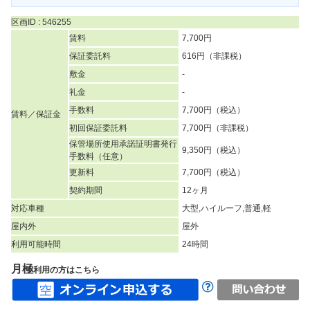
区画ID : 546255
賃料
7,700円
保証委託料
616円（非課税）
敷金
-
礼金
-
手数料
7,700円（税込）
賃料／保証金
初回保証委託料
7,700円（非課税）
保管場所使用承諾証明書発行
9,350円（税込）
手数料（任意）
更新料
7,700円（税込）
契約期間
12ヶ月
対応車種
大型,ハイルーフ,普通,軽
屋内外
屋外
利用可能時間
24時間
月極
利用の方はこちら