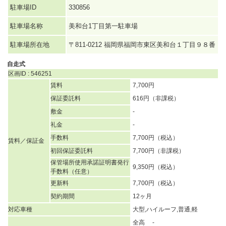
駐車場ID
330856
駐車場名称
美和台1丁目第一駐車場
駐車場所在地
〒811-0212 福岡県福岡市東区美和台１丁目９８番
自走式
区画ID : 546251
賃料
7,700円
保証委託料
616円（非課税）
敷金
-
礼金
-
手数料
7,700円（税込）
賃料／保証金
初回保証委託料
7,700円（非課税）
保管場所使用承諾証明書発行
9,350円（税込）
手数料（任意）
更新料
7,700円（税込）
契約期間
12ヶ月
対応車種
大型,ハイルーフ,普通,軽
全高 -