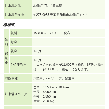
駐車場名称
本郷町473－1駐車場
駐車場所在地
〒273-0033 千葉県船橋市本郷町４７３－１
機械式
賃料
15,400 ～ 17,600円（税込）
賃
敷金
-
料
／
礼金
1ヶ月
保
証
1ヶ月
金
仲介手数料
※１ヶ月分の賃料が11,000円（税込）以下の場合
は、一律11,000円（税込）になります。
対応車種
大型車、ハイルーフ、普通車
全高 1,550 ～ 2,100mm
全長 5,050mm
駐車場スペック
全幅 1,850mm
重量 2,200kg