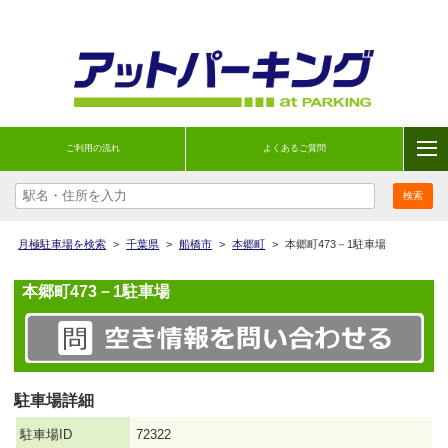
ご利用の流れ
よくあるご質問
月極駐車場を検索
>
千葉県
>
船橋市
>
本郷町
>
本郷町473－1駐車場
本郷町473－1駐車場
駐車場詳細
駐車場ID
72322