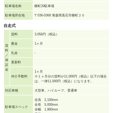
駐車場名称
横町20駐車場
駐車場所在地
〒036-0368 青森県黒石市横町２０
自走式
賃料
3,056円（税込）
敷金
1ヶ月
賃
料
礼金
-
／
保
更新料
証
金
1ヶ月
仲介手数料
※１ヶ月分の賃料が11,000円（税込）以下の場合
は、一律11,000円（税込）になります。
対応車種
大型車、ハイルーフ、普通車
全高 2,100mm
全長 5,000mm
駐車場スペック
全幅 1,900mm