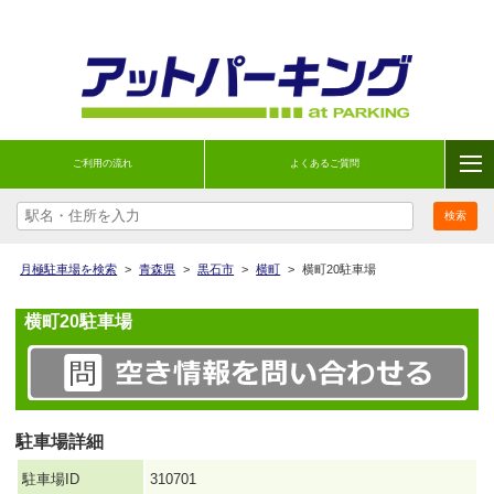
ご利用の流れ
よくあるご質問
月極駐車場を検索
>
青森県
>
黒石市
>
横町
>
横町20駐車場
横町20駐車場
駐車場詳細
駐車場ID
310701