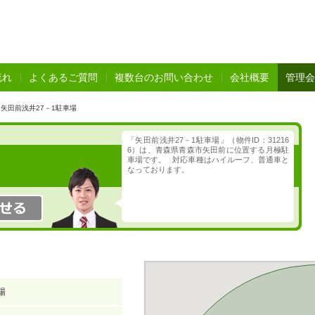
流れ
よくあるご質問
複数台のお問い合わせ
会社概要
管理会
矢田前浅井27－1駐車場
「矢田前浅井27－1駐車場」（物件ID：31216
6）は、青森県青森市矢田前に位置する月極駐
車場です。 対応車種はハイルーフ、普通車と
なっております。
場