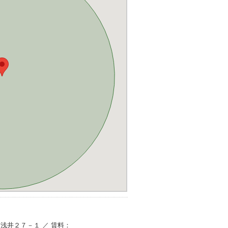
田前浅井２７－１ ／ 賃料：