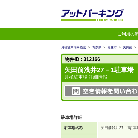
ご利用の
月極駐車場を検索
>
青森県
>
青森市
>
矢田前
>
物件ID : 312166
矢田前浅井27－1駐車場
月極駐車場 詳細情報
駐車場詳細
駐車場名称
矢田前浅井27－1駐車