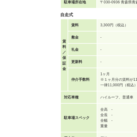
駐車場所在地
〒030-0936 青森
自走式
賃料
3,300円（税込）
敷金
-
賃
料
礼金
-
／
保
更新料
-
証
金
1ヶ月
仲介手数料
※１ヶ月分の賃料が11
一律11,000円（税
対応車種
ハイルーフ、普通車
全高 -
全長 -
駐車場スペック
全幅 -
重量