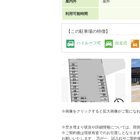
屋内外
屋外
利用可能時間
【この駐車場の特徴】
ハイルーフ可
自走式
※画像をクリックすると拡大画像がご覧にな
※空き埋まり状況や詳細情報については、現
※ご契約後は現状有姿でのお引渡しとなりま
お願いいたします。 万が一、試入れやご契約