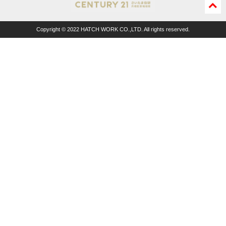
ペー
ジの
Copyright © 2022 HATCH WORK CO.,LTD. All rights reserved.
先頭
に戻
る