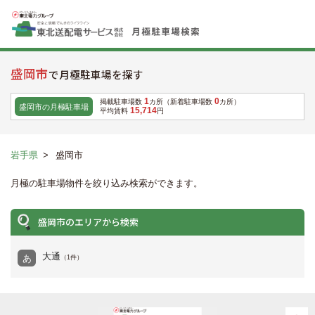
盛岡市
で月極駐車場を探す
1
0
掲載駐車場数
カ所（新着駐車場数
カ所）
盛岡市の月極駐車場
15,714
平均賃料
円
岩手県
>
盛岡市
月極の駐車場物件を絞り込み検索ができます。
盛岡市のエリアから検索
大通
あ
（1件）