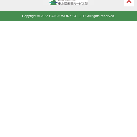
ペー
ジの
Copyright © 2022 HATCH WORK CO.,LTD. All rights reserved.
先頭
に戻
る