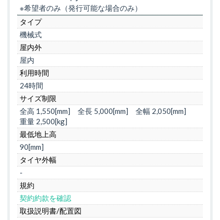
※希望者のみ（発行可能な場合のみ）
タイプ
機械式
屋内外
屋内
利用時間
24時間
サイズ制限
全高 1,550[mm]
全長 5,000[mm]
全幅 2,050[mm]
重量 2,500[kg]
最低地上高
90[mm]
タイヤ外幅
-
規約
契約約款を確認
取扱説明書/配置図