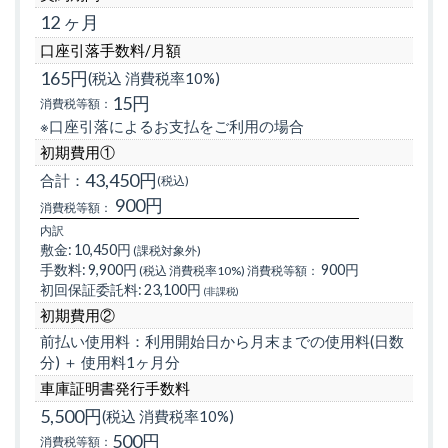
12 ヶ月
口座引落手数料/月額
165円
(税込 消費税率10%)
15円
消費税等額：
※口座引落によるお支払をご利用の場合
初期費用①
43,450円
合計：
(税込)
900円
消費税等額：
内訳
敷金:
10,450円
(課税対象外)
手数料:
9,900円
900円
(税込 消費税率10%)
消費税等額：
初回保証委託料:
23,100円
(非課税)
初期費用②
前払い使用料：利用開始日から月末までの使用料(日数
分) ＋ 使用料1ヶ月分
車庫証明書発行手数料
5,500円
(税込 消費税率10%)
500円
消費税等額：