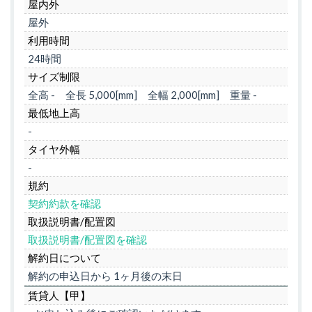
屋内外
屋外
利用時間
24時間
サイズ制限
全高 -
全長 5,000[mm]
全幅 2,000[mm]
重量 -
最低地上高
-
タイヤ外幅
-
規約
契約約款を確認
取扱説明書/配置図
取扱説明書/配置図を確認
解約日について
解約の申込日から 1ヶ月後の末日
賃貸人【甲】