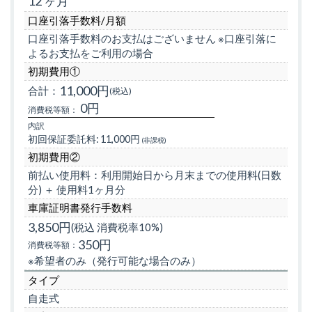
12 ヶ月
口座引落手数料/月額
口座引落手数料のお支払はございません ※口座引落に
よるお支払をご利用の場合
初期費用①
11,000円
合計：
(税込)
0円
消費税等額：
内訳
初回保証委託料:
11,000円
(非課税)
初期費用②
前払い使用料：利用開始日から月末までの使用料(日数
分) ＋ 使用料1ヶ月分
車庫証明書発行手数料
3,850円
(税込 消費税率10%)
350円
消費税等額：
※希望者のみ（発行可能な場合のみ）
タイプ
自走式