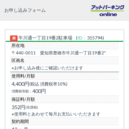
お申し込みフォーム
牛川通一丁目19番2駐車場
(
ID：
315794)
満
所在地
〒440-0011
愛知県豊橋市牛川通一丁目19番2*
区画名
※お申し込み後にご確認いただけます
使用料/月額
4,400円
(税込 消費税率10%)
400円
消費税等額：
保証料/月額
352円
(非課税)
※使用料とあわせて毎月お支払いいただきます
契約期間