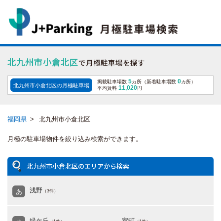
北九州市小倉北区
で月極駐車場を探す
5
0
掲載駐車場数
カ所（新着駐車場数
カ所）
北九州市小倉北区の月極駐車場
11,020
平均賃料
円
福岡県
>
北九州市小倉北区
月極の駐車場物件を絞り込み検索ができます。
北九州市小倉北区のエリアから検索
浅野
あ
（3件）
緑ケ丘
室町