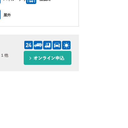
屋外
－１他