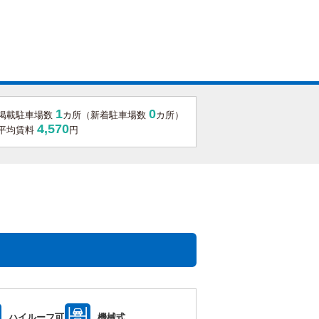
1
0
掲載駐車場数
カ所（新着駐車場数
カ所）
4,570
平均賃料
円
ハイルーフ可
機械式