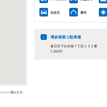
自走式
屋内
博多南第２駐車場
1
春日市下白水南７丁目１３２番
7,260円
ページへ飛びます。