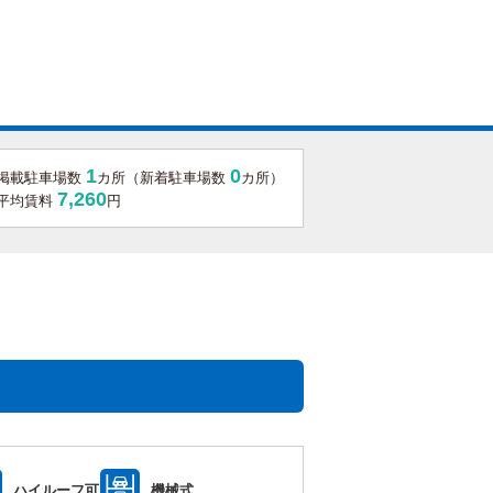
1
0
掲載駐車場数
カ所（新着駐車場数
カ所）
7,260
平均賃料
円
ハイルーフ可
機械式