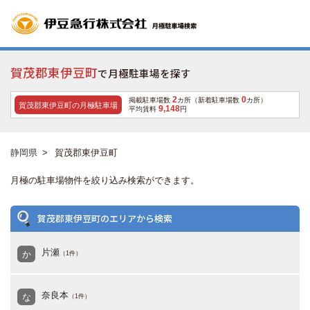
賀茂郡東伊豆町
で月極駐車場を探す
2
0
掲載駐車場数
カ所（新着駐車場数
カ所）
賀茂郡東伊豆町の月極駐車場
9,148
平均賃料
円
静岡県
>
賀茂郡東伊豆町
月極の駐車場物件を絞り込み検索ができます。
賀茂郡東伊豆町のエリアから検索
片瀬
か
（1件）
奈良本
な
（1件）