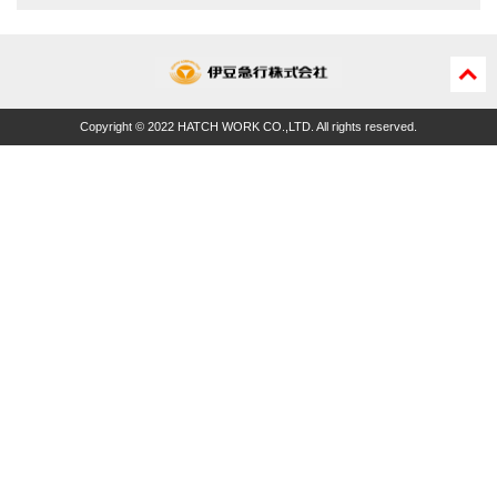
ペー
ジの
Copyright © 2022 HATCH WORK CO.,LTD. All rights reserved.
先頭
に戻
る