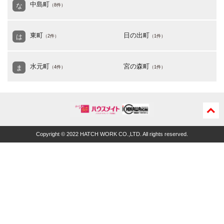
中島町
な
（8件）
東町
日の出町
は
（2件）
（1件）
水元町
宮の森町
ま
（4件）
（1件）
ペー
ジの
Copyright © 2022 HATCH WORK CO.,LTD. All rights reserved.
先頭
に戻
る