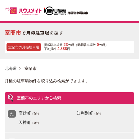
室蘭市
で月極駐車場を探す
23
0
掲載駐車場数
カ所（新着駐車場数
カ所）
室蘭市の月極駐車場
4,888
平均賃料
円
北海道
>
室蘭市
月極の駐車場物件を絞り込み検索ができます。
室蘭市のエリアから検索
高砂町
知利別町
た
（5件）
（1件）
天神町
（1件）