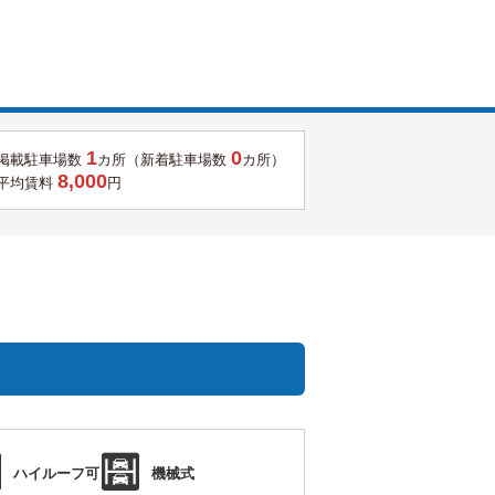
1
0
掲載駐車場数
カ所（新着駐車場数
カ所）
8,000
平均賃料
円
ハイルーフ可
機械式